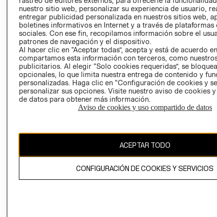
rastreo de editores externos, para ofrecerle la funcionalid
INVERSIONISTAS
TIENDA
nuestro sitio web, personalizar su experiencia de usuario, rea
entregar publicidad personalizada en nuestros sitios web, a
POLÍTICA
TÉRMINOS Y
boletines informativos en Internet y a través de plataformas
EMPRESARIAL
CONDICIONE
sociales. Con ese fin, recopilamos información sobre el usua
patrones de navegación y el dispositivo.
AVISO DE
Al hacer clic en “Aceptar todas”, acepta y está de acuerdo e
PRIVACIDAD
compartamos esta información con terceros, como nuestros
publicitarios. Al elegir “Solo cookies requeridas”, se bloque
GIFT CARD
opcionales, lo que limita nuestra entrega de contenido y fu
AVISO DE
personalizadas. Haga clic en “Configuración de cookies y se
COOKIES
personalizar sus opciones. Visite nuestro aviso de cookies 
de datos para obtener más información.
Aviso de cookies y uso compartido de datos
ACEPTAR TODO
Uruguay ($U)
CONFIGURACIÓN DE COOKIES Y SERVICIOS
CAMBIAR REGIÓN