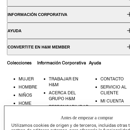
INFORMACIÓN CORPORATIVA
AYUDA
CONVERTITE EN H&M MEMBER
Colecciones
Información Corporativa
Ayuda
MUJER
TRABAJAR EN
CONTACTO
H&M
HOMBRE
SERVICIO AL
ACERCA DEL
CLIENTE
NIÑOS
GRUPO H&M
MI CUENTA
HOME
RESPONSABILIDAD
NUESTRAS
SOCIAL
TIENDAS
Antes de empezar a comprar
PRENSA
CLICK&COLL
Utilizamos cookies de origen y de terceros, incluidas otras 
RELACIÓN CON
- RETIRO EN