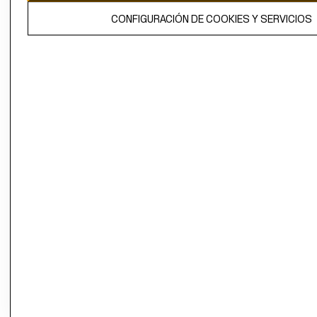
El contenido de esta página web está protegido por copyright y es
CONFIGURACIÓN DE COOKIES Y SERVICIOS
propiedad de H&M Hennes & Mauritz AB.