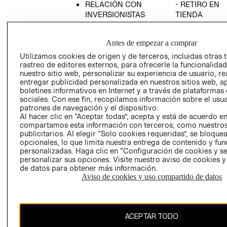
RELACIÓN CON
- RETIRO EN
INVERSIONISTAS
TIENDA
POLÍTICA
TÉRMINOS Y
EMPRESARIAL
CONDICIONE
Antes de empezar a comprar
AVISO DE
Utilizamos cookies de origen y de terceros, incluidas otras 
PRIVACIDAD
rastreo de editores externos, para ofrecerle la funcionalid
nuestro sitio web, personalizar su experiencia de usuario, rea
GIFT CARD
entregar publicidad personalizada en nuestros sitios web, a
boletines informativos en Internet y a través de plataformas
AVISO DE
sociales. Con ese fin, recopilamos información sobre el usua
COOKIES
patrones de navegación y el dispositivo.
Al hacer clic en “Aceptar todas”, acepta y está de acuerdo e
compartamos esta información con terceros, como nuestros
publicitarios. Al elegir “Solo cookies requeridas”, se bloque
opcionales, lo que limita nuestra entrega de contenido y fu
personalizadas. Haga clic en “Configuración de cookies y se
personalizar sus opciones. Visite nuestro aviso de cookies 
de datos para obtener más información.
Uruguay ($U)
Aviso de cookies y uso compartido de datos
CAMBIAR REGIÓN
ACEPTAR TODO