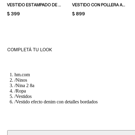
VESTIDO ESTAMPADO DE ALGODÓN
VESTIDO CON POLLERA ACAMPANADA
PRICE:
$ 399
PRICE:
$ 899
COMPLETÁ TU LOOK
hm.com
/
Ninos
/
Nina 2 8a
/
Ropa
/
Vestidos
/
Vestido efecto denim con detalles bordados