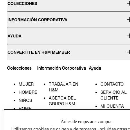
COLECCIONES
INFORMACIÓN CORPORATIVA
AYUDA
CONVERTITE EN H&M MEMBER
Colecciones
Información Corporativa
Ayuda
MUJER
TRABAJAR EN
CONTACTO
H&M
HOMBRE
SERVICIO AL
ACERCA DEL
CLIENTE
NIÑOS
GRUPO H&M
MI CUENTA
HOME
RESPONSABILIDAD
NUESTRAS
SOCIAL
TIENDAS
Antes de empezar a comprar
PRENSA
CLICK&COLL
Utilizamos cookies de origen y de terceros, incluidas otras 