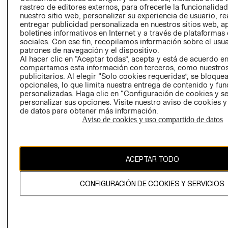
RELACIÓN CON
- RETIRO EN
rastreo de editores externos, para ofrecerle la funcionalid
nuestro sitio web, personalizar su experiencia de usuario, rea
INVERSIONISTAS
TIENDA
entregar publicidad personalizada en nuestros sitios web, a
POLÍTICA
TÉRMINOS Y
boletines informativos en Internet y a través de plataformas
EMPRESARIAL
CONDICIONE
sociales. Con ese fin, recopilamos información sobre el usua
patrones de navegación y el dispositivo.
AVISO DE
Al hacer clic en “Aceptar todas”, acepta y está de acuerdo e
PRIVACIDAD
compartamos esta información con terceros, como nuestros
publicitarios. Al elegir “Solo cookies requeridas”, se bloque
GIFT CARD
opcionales, lo que limita nuestra entrega de contenido y fu
personalizadas. Haga clic en “Configuración de cookies y se
AVISO DE
personalizar sus opciones. Visite nuestro aviso de cookies 
COOKIES
de datos para obtener más información.
Aviso de cookies y uso compartido de datos
ACEPTAR TODO
Uruguay ($U)
CONFIGURACIÓN DE COOKIES Y SERVICIOS
CAMBIAR REGIÓN