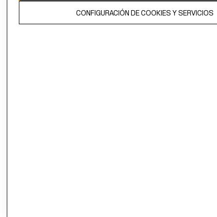
El contenido de esta página web está protegido por copyright y es
CONFIGURACIÓN DE COOKIES Y SERVICIOS
propiedad de H&M Hennes & Mauritz AB.