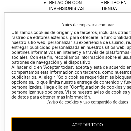
RELACIÓN CON
- RETIRO EN
INVERSIONISTAS
TIENDA
POLÍTICA
TÉRMINOS Y
EMPRESARIAL
CONDICIONE
Antes de empezar a comprar
AVISO DE
Utilizamos cookies de origen y de terceros, incluidas otras 
PRIVACIDAD
rastreo de editores externos, para ofrecerle la funcionalid
nuestro sitio web, personalizar su experiencia de usuario, rea
GIFT CARD
entregar publicidad personalizada en nuestros sitios web, a
boletines informativos en Internet y a través de plataformas
AVISO DE
sociales. Con ese fin, recopilamos información sobre el usua
COOKIES
patrones de navegación y el dispositivo.
Al hacer clic en “Aceptar todas”, acepta y está de acuerdo e
compartamos esta información con terceros, como nuestros
publicitarios. Al elegir “Solo cookies requeridas”, se bloque
opcionales, lo que limita nuestra entrega de contenido y fu
personalizadas. Haga clic en “Configuración de cookies y se
personalizar sus opciones. Visite nuestro aviso de cookies 
de datos para obtener más información.
Uruguay ($U)
Aviso de cookies y uso compartido de datos
CAMBIAR REGIÓN
ACEPTAR TODO