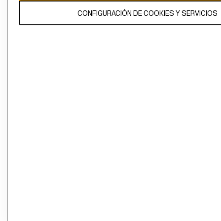
El contenido de esta página web está protegido por copyright y es
CONFIGURACIÓN DE COOKIES Y SERVICIOS
propiedad de H&M Hennes & Mauritz AB.