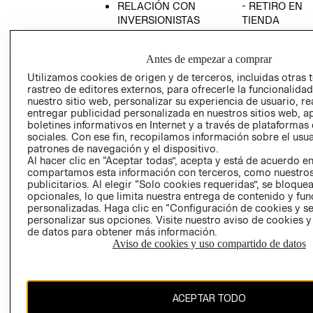
RELACIÓN CON
- RETIRO EN
INVERSIONISTAS
TIENDA
POLÍTICA
TÉRMINOS Y
EMPRESARIAL
CONDICIONE
Antes de empezar a comprar
AVISO DE
Utilizamos cookies de origen y de terceros, incluidas otras 
PRIVACIDAD
rastreo de editores externos, para ofrecerle la funcionalid
nuestro sitio web, personalizar su experiencia de usuario, rea
GIFT CARD
entregar publicidad personalizada en nuestros sitios web, a
boletines informativos en Internet y a través de plataformas
AVISO DE
sociales. Con ese fin, recopilamos información sobre el usua
COOKIES
patrones de navegación y el dispositivo.
Al hacer clic en “Aceptar todas”, acepta y está de acuerdo e
compartamos esta información con terceros, como nuestros
publicitarios. Al elegir “Solo cookies requeridas”, se bloque
opcionales, lo que limita nuestra entrega de contenido y fu
personalizadas. Haga clic en “Configuración de cookies y se
personalizar sus opciones. Visite nuestro aviso de cookies 
de datos para obtener más información.
Uruguay ($U)
Aviso de cookies y uso compartido de datos
CAMBIAR REGIÓN
ACEPTAR TODO