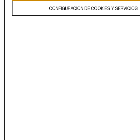
El contenido de esta página web está protegido por copyright y es
CONFIGURACIÓN DE COOKIES Y SERVICIOS
propiedad de H&M Hennes & Mauritz AB.