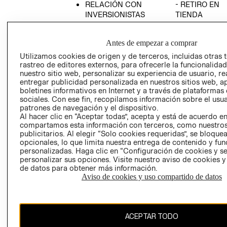
RELACIÓN CON
- RETIRO EN
INVERSIONISTAS
TIENDA
POLÍTICA
TÉRMINOS Y
EMPRESARIAL
CONDICIONE
Antes de empezar a comprar
AVISO DE
Utilizamos cookies de origen y de terceros, incluidas otras 
PRIVACIDAD
rastreo de editores externos, para ofrecerle la funcionalid
nuestro sitio web, personalizar su experiencia de usuario, rea
GIFT CARD
entregar publicidad personalizada en nuestros sitios web, a
boletines informativos en Internet y a través de plataformas
AVISO DE
sociales. Con ese fin, recopilamos información sobre el usua
COOKIES
patrones de navegación y el dispositivo.
Al hacer clic en “Aceptar todas”, acepta y está de acuerdo e
compartamos esta información con terceros, como nuestros
publicitarios. Al elegir “Solo cookies requeridas”, se bloque
opcionales, lo que limita nuestra entrega de contenido y fu
personalizadas. Haga clic en “Configuración de cookies y se
personalizar sus opciones. Visite nuestro aviso de cookies 
de datos para obtener más información.
Uruguay ($U)
Aviso de cookies y uso compartido de datos
CAMBIAR REGIÓN
ACEPTAR TODO