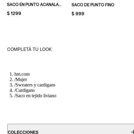
SACO EN PUNTO ACANALADO
SACO DE PUNTO FINO
PRICE:
$ 1299
PRICE:
$ 999
COMPLETÁ TU LOOK
hm.com
/
Mujer
/
Sweaters y cardigans
/
Cardigans
/
Saco en tejido liviano
COLECCIONES