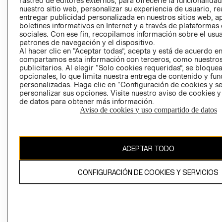
rastreo de editores externos, para ofrecerle la funcionalid
INVERSIONISTAS
TIENDA
nuestro sitio web, personalizar su experiencia de usuario, rea
entregar publicidad personalizada en nuestros sitios web, a
POLÍTICA
TÉRMINOS Y
boletines informativos en Internet y a través de plataformas
EMPRESARIAL
CONDICIONE
sociales. Con ese fin, recopilamos información sobre el usua
patrones de navegación y el dispositivo.
AVISO DE
Al hacer clic en “Aceptar todas”, acepta y está de acuerdo e
PRIVACIDAD
compartamos esta información con terceros, como nuestros
publicitarios. Al elegir “Solo cookies requeridas”, se bloque
GIFT CARD
opcionales, lo que limita nuestra entrega de contenido y fu
AVISO DE
personalizadas. Haga clic en “Configuración de cookies y se
COOKIES
personalizar sus opciones. Visite nuestro aviso de cookies 
de datos para obtener más información.
Aviso de cookies y uso compartido de datos
ACEPTAR TODO
Uruguay ($U)
CONFIGURACIÓN DE COOKIES Y SERVICIOS
CAMBIAR REGIÓN