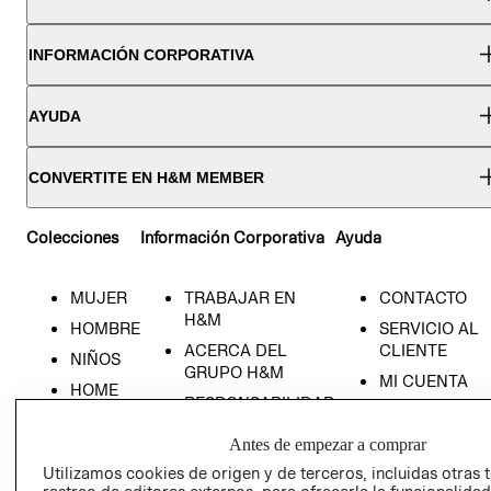
INFORMACIÓN CORPORATIVA
AYUDA
CONVERTITE EN H&M MEMBER
Colecciones
Información Corporativa
Ayuda
MUJER
TRABAJAR EN
CONTACTO
H&M
HOMBRE
SERVICIO AL
ACERCA DEL
CLIENTE
NIÑOS
GRUPO H&M
MI CUENTA
HOME
RESPONSABILIDAD
NUESTRAS
SOCIAL
TIENDAS
Antes de empezar a comprar
PRENSA
CLICK&COLL
Utilizamos cookies de origen y de terceros, incluidas otras 
RELACIÓN CON
- RETIRO EN