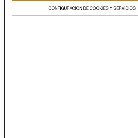
El contenido de esta página web está protegido por copyright y es
CONFIGURACIÓN DE COOKIES Y SERVICIOS
propiedad de H&M Hennes & Mauritz AB.