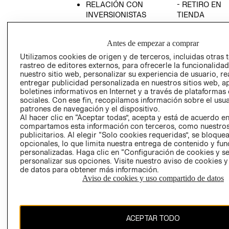
RELACIÓN CON
- RETIRO EN
INVERSIONISTAS
TIENDA
POLÍTICA
TÉRMINOS Y
EMPRESARIAL
CONDICIONE
Antes de empezar a comprar
AVISO DE
Utilizamos cookies de origen y de terceros, incluidas otras 
PRIVACIDAD
rastreo de editores externos, para ofrecerle la funcionalid
nuestro sitio web, personalizar su experiencia de usuario, rea
GIFT CARD
entregar publicidad personalizada en nuestros sitios web, a
boletines informativos en Internet y a través de plataformas
AVISO DE
sociales. Con ese fin, recopilamos información sobre el usua
COOKIES
patrones de navegación y el dispositivo.
Al hacer clic en “Aceptar todas”, acepta y está de acuerdo e
compartamos esta información con terceros, como nuestros
publicitarios. Al elegir “Solo cookies requeridas”, se bloque
opcionales, lo que limita nuestra entrega de contenido y fu
personalizadas. Haga clic en “Configuración de cookies y se
personalizar sus opciones. Visite nuestro aviso de cookies 
de datos para obtener más información.
Uruguay ($U)
Aviso de cookies y uso compartido de datos
CAMBIAR REGIÓN
ACEPTAR TODO