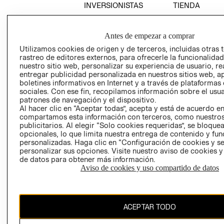
INVERSIONISTAS
TIENDA
POLÍTICA
TÉRMINOS Y
EMPRESARIAL
CONDICIONE
Antes de empezar a comprar
AVISO DE
Utilizamos cookies de origen y de terceros, incluidas otras 
PRIVACIDAD
rastreo de editores externos, para ofrecerle la funcionalid
nuestro sitio web, personalizar su experiencia de usuario, rea
GIFT CARD
entregar publicidad personalizada en nuestros sitios web, a
AVISO DE
boletines informativos en Internet y a través de plataformas
sociales. Con ese fin, recopilamos información sobre el usua
COOKIES
patrones de navegación y el dispositivo.
Al hacer clic en “Aceptar todas”, acepta y está de acuerdo e
compartamos esta información con terceros, como nuestros
publicitarios. Al elegir “Solo cookies requeridas”, se bloque
opcionales, lo que limita nuestra entrega de contenido y fu
personalizadas. Haga clic en “Configuración de cookies y se
personalizar sus opciones. Visite nuestro aviso de cookies 
de datos para obtener más información.
Uruguay ($U)
Aviso de cookies y uso compartido de datos
CAMBIAR REGIÓN
ACEPTAR TODO
El contenido de esta página web está protegido por copyright y es