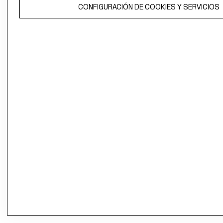
CONFIGURACIÓN DE COOKIES Y SERVICIOS
propiedad de H&M Hennes & Mauritz AB.