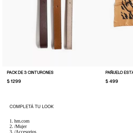
PACK DE 3 CINTURONES
PAÑUELO ES
PRICE:
$ 1299
PRICE:
$ 499
COMPLETÁ TU LOOK
hm.com
/
Mujer
/
Accesorios