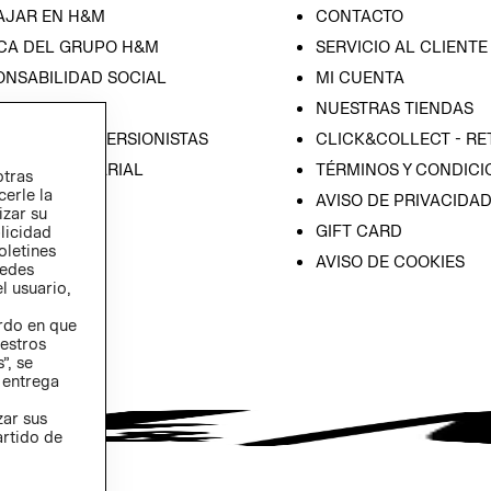
AJAR EN H&M
CONTACTO
CA DEL GRUPO H&M
SERVICIO AL CLIENTE
ONSABILIDAD SOCIAL
MI CUENTA
SA
NUESTRAS TIENDAS
IÓN CON INVERSIONISTAS
CLICK&COLLECT - RE
ICA EMPRESARIAL
TÉRMINOS Y CONDICI
otras
cerle la
AVISO DE PRIVACIDA
izar su
GIFT CARD
blicidad
oletines
AVISO DE COOKIES
redes
l usuario,
erdo en que
estros
”, se
 entrega
zar sus
artido de