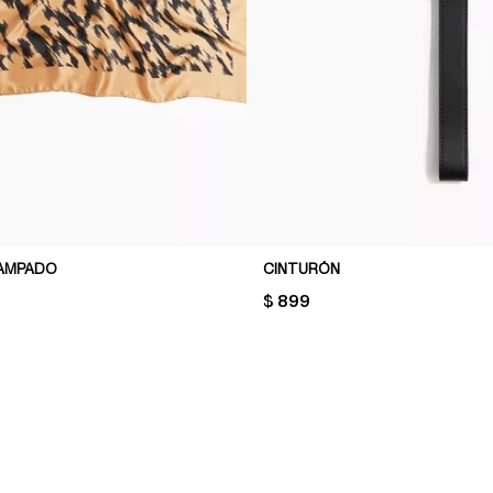
TAMPADO
CINTURÓN
PRICE:
$ 899