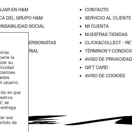
AJAR EN H&M
CONTACTO
CA DEL GRUPO H&M
SERVICIO AL CLIENTE
ONSABILIDAD SOCIAL
MI CUENTA
SA
NUESTRAS TIENDAS
IÓN CON INVERSIONISTAS
CLICK&COLLECT - RE
ICA EMPRESARIAL
TÉRMINOS Y CONDICI
otras
cerle la
AVISO DE PRIVACIDA
izar su
GIFT CARD
blicidad
oletines
AVISO DE COOKIES
redes
l usuario,
erdo en que
estros
”, se
 entrega
zar sus
artido de