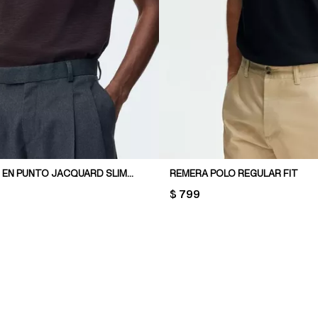
REMERA POLO EN PUNTO JACQUARD SLIM FIT
REMERA POLO REGULAR FIT
PRICE:
$ 799