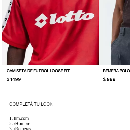
CAMISETA DE FÚTBOL LOOSE FIT
PRICE:
$ 1499
PRICE:
$ 999
COMPLETÁ TU LOOK
hm.com
/
Hombre
/
Remeras