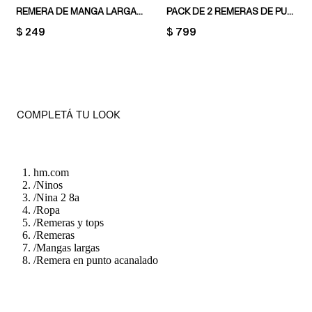
REMERA DE MANGA LARGA EN PUNTO
PACK DE 2 REMERAS DE PUNTO CON VOLADOS
PRICE:
$ 249
PRICE:
$ 799
COMPLETÁ TU LOOK
hm.com
/
Ninos
/
Nina 2 8a
/
Ropa
/
Remeras y tops
/
Remeras
/
Mangas largas
/
Remera en punto acanalado