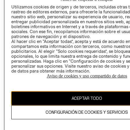
TIENDAS
PRENSA
Utilizamos cookies de origen y de terceros, incluidas otras 
CLICK&COLL
rastreo de editores externos, para ofrecerle la funcionalid
RELACIÓN CON
- RETIRO EN
nuestro sitio web, personalizar su experiencia de usuario, rea
INVERSIONISTAS
TIENDA
entregar publicidad personalizada en nuestros sitios web, a
boletines informativos en Internet y a través de plataformas
POLÍTICA
TÉRMINOS Y
sociales. Con ese fin, recopilamos información sobre el usua
EMPRESARIAL
CONDICIONE
patrones de navegación y el dispositivo.
Al hacer clic en “Aceptar todas”, acepta y está de acuerdo e
AVISO DE
compartamos esta información con terceros, como nuestros
PRIVACIDAD
publicitarios. Al elegir “Solo cookies requeridas”, se bloque
opcionales, lo que limita nuestra entrega de contenido y fu
GIFT CARD
personalizadas. Haga clic en “Configuración de cookies y se
AVISO DE
personalizar sus opciones. Visite nuestro aviso de cookies 
COOKIES
de datos para obtener más información.
Aviso de cookies y uso compartido de datos
ACEPTAR TODO
Uruguay ($U)
CONFIGURACIÓN DE COOKIES Y SERVICIOS
CAMBIAR REGIÓN