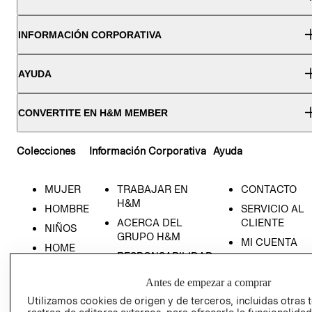
INFORMACIÓN CORPORATIVA
AYUDA
CONVERTITE EN H&M MEMBER
Colecciones
Información Corporativa
Ayuda
MUJER
TRABAJAR EN
CONTACTO
H&M
HOMBRE
SERVICIO AL
ACERCA DEL
CLIENTE
NIÑOS
GRUPO H&M
MI CUENTA
HOME
RESPONSABILIDAD
NUESTRAS
SOCIAL
TIENDAS
Antes de empezar a comprar
PRENSA
CLICK&COLL
Utilizamos cookies de origen y de terceros, incluidas otras 
RELACIÓN CON
- RETIRO EN