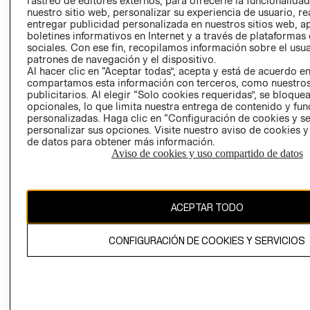
rastreo de editores externos, para ofrecerle la funcionalid
INVERSIONISTAS
TIENDA
nuestro sitio web, personalizar su experiencia de usuario, rea
entregar publicidad personalizada en nuestros sitios web, a
POLÍTICA
TÉRMINOS Y
boletines informativos en Internet y a través de plataformas
EMPRESARIAL
CONDICIONE
sociales. Con ese fin, recopilamos información sobre el usua
patrones de navegación y el dispositivo.
AVISO DE
Al hacer clic en “Aceptar todas”, acepta y está de acuerdo e
PRIVACIDAD
compartamos esta información con terceros, como nuestros
publicitarios. Al elegir “Solo cookies requeridas”, se bloque
GIFT CARD
opcionales, lo que limita nuestra entrega de contenido y fu
AVISO DE
personalizadas. Haga clic en “Configuración de cookies y se
COOKIES
personalizar sus opciones. Visite nuestro aviso de cookies 
de datos para obtener más información.
Aviso de cookies y uso compartido de datos
ACEPTAR TODO
Uruguay ($U)
CONFIGURACIÓN DE COOKIES Y SERVICIOS
CAMBIAR REGIÓN