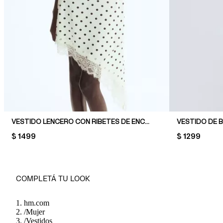
VESTIDO LENCERO CON RIBETES DE ENCAJE
PRICE:
$ 1499
PRICE:
$ 1299
COMPLETÁ TU LOOK
hm.com
/
Mujer
/
Vestidos