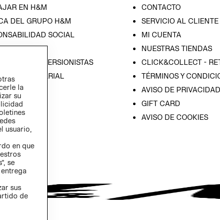
AJAR EN H&M
CONTACTO
CA DEL GRUPO H&M
SERVICIO AL CLIENTE
ONSABILIDAD SOCIAL
MI CUENTA
SA
NUESTRAS TIENDAS
IÓN CON INVERSIONISTAS
CLICK&COLLECT - RE
ICA EMPRESARIAL
TÉRMINOS Y CONDICI
otras
cerle la
AVISO DE PRIVACIDA
izar su
GIFT CARD
blicidad
oletines
AVISO DE COOKIES
redes
l usuario,
erdo en que
estros
”, se
 entrega
zar sus
artido de