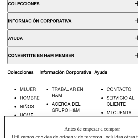
COLECCIONES
INFORMACIÓN CORPORATIVA
AYUDA
CONVERTITE EN H&M MEMBER
Colecciones
Información Corporativa
Ayuda
MUJER
TRABAJAR EN
CONTACTO
H&M
HOMBRE
SERVICIO AL
ACERCA DEL
CLIENTE
NIÑOS
GRUPO H&M
MI CUENTA
HOME
RESPONSABILIDAD
NUESTRAS
SOCIAL
TIENDAS
Antes de empezar a comprar
PRENSA
CLICK&COLL
Utilizamos cookies de origen y de terceros, incluidas otras 