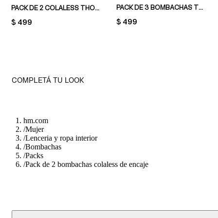
PACK DE 3 BOMBACHAS THONG DE ENCAJE
PACK DE 2 COLALESS THONG DE ENCAJE
PRICE:
$ 499
PRICE:
$ 499
COMPLETÁ TU LOOK
hm.com
/
Mujer
/
Lenceria y ropa interior
/
Bombachas
/
Packs
/
Pack de 2 bombachas colaless de encaje