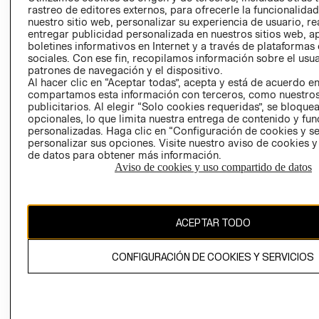
RELACIÓN CON
- RETIRO EN
rastreo de editores externos, para ofrecerle la funcionalid
nuestro sitio web, personalizar su experiencia de usuario, rea
INVERSIONISTAS
TIENDA
entregar publicidad personalizada en nuestros sitios web, a
POLÍTICA
TÉRMINOS Y
boletines informativos en Internet y a través de plataformas
EMPRESARIAL
CONDICIONE
sociales. Con ese fin, recopilamos información sobre el usua
patrones de navegación y el dispositivo.
AVISO DE
Al hacer clic en “Aceptar todas”, acepta y está de acuerdo e
PRIVACIDAD
compartamos esta información con terceros, como nuestros
publicitarios. Al elegir “Solo cookies requeridas”, se bloque
GIFT CARD
opcionales, lo que limita nuestra entrega de contenido y fu
personalizadas. Haga clic en “Configuración de cookies y se
AVISO DE
personalizar sus opciones. Visite nuestro aviso de cookies 
COOKIES
de datos para obtener más información.
Aviso de cookies y uso compartido de datos
ACEPTAR TODO
Uruguay ($U)
CONFIGURACIÓN DE COOKIES Y SERVICIOS
CAMBIAR REGIÓN