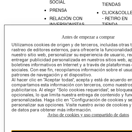
SOCIAL
TIENDAS
PRENSA
CLICK&COLL
RELACIÓN CON
- RETIRO EN
INVERSIONISTAS
TIENDA
POLÍTICA
TÉRMINOS Y
Antes de empezar a comprar
EMPRESARIAL
CONDICIONE
Utilizamos cookies de origen y de terceros, incluidas otras 
AVISO DE
rastreo de editores externos, para ofrecerle la funcionalid
PRIVACIDAD
nuestro sitio web, personalizar su experiencia de usuario, rea
entregar publicidad personalizada en nuestros sitios web, a
GIFT CARD
boletines informativos en Internet y a través de plataformas
AVISO DE
sociales. Con ese fin, recopilamos información sobre el usua
patrones de navegación y el dispositivo.
COOKIES
Al hacer clic en “Aceptar todas”, acepta y está de acuerdo e
compartamos esta información con terceros, como nuestros
publicitarios. Al elegir “Solo cookies requeridas”, se bloque
opcionales, lo que limita nuestra entrega de contenido y fu
personalizadas. Haga clic en “Configuración de cookies y se
personalizar sus opciones. Visite nuestro aviso de cookies 
de datos para obtener más información.
Aviso de cookies y uso compartido de datos
Uruguay ($U)
CAMBIAR REGIÓN