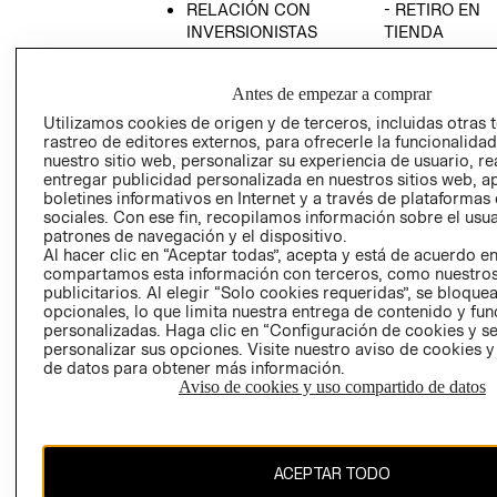
RELACIÓN CON
- RETIRO EN
INVERSIONISTAS
TIENDA
POLÍTICA
TÉRMINOS Y
EMPRESARIAL
CONDICIONE
Antes de empezar a comprar
AVISO DE
Utilizamos cookies de origen y de terceros, incluidas otras 
PRIVACIDAD
rastreo de editores externos, para ofrecerle la funcionalid
nuestro sitio web, personalizar su experiencia de usuario, rea
GIFT CARD
entregar publicidad personalizada en nuestros sitios web, a
boletines informativos en Internet y a través de plataformas
AVISO DE
sociales. Con ese fin, recopilamos información sobre el usua
COOKIES
patrones de navegación y el dispositivo.
Al hacer clic en “Aceptar todas”, acepta y está de acuerdo e
compartamos esta información con terceros, como nuestros
publicitarios. Al elegir “Solo cookies requeridas”, se bloque
opcionales, lo que limita nuestra entrega de contenido y fu
personalizadas. Haga clic en “Configuración de cookies y se
personalizar sus opciones. Visite nuestro aviso de cookies 
de datos para obtener más información.
Uruguay ($U)
Aviso de cookies y uso compartido de datos
CAMBIAR REGIÓN
ACEPTAR TODO