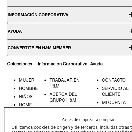
INFORMACIÓN CORPORATIVA
AYUDA
CONVERTITE EN H&M MEMBER
Colecciones
Información Corporativa
Ayuda
MUJER
TRABAJAR EN
CONTACTO
H&M
HOMBRE
SERVICIO AL
ACERCA DEL
CLIENTE
NIÑOS
GRUPO H&M
MI CUENTA
HOME
RESPONSABILIDAD
NUESTRAS
SOCIAL
TIENDAS
Antes de empezar a comprar
PRENSA
CLICK&COLL
Utilizamos cookies de origen y de terceros, incluidas otras 
RELACIÓN CON
- RETIRO EN