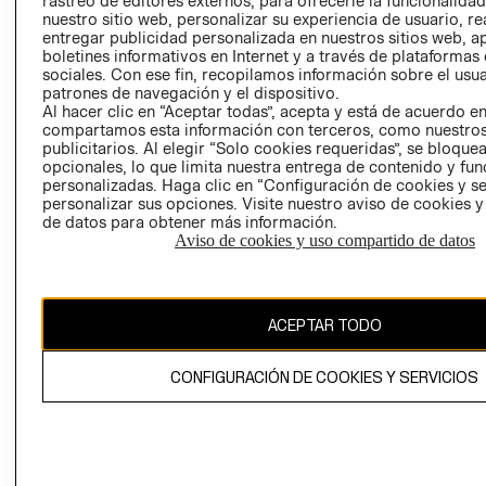
rastreo de editores externos, para ofrecerle la funcionalid
INVERSIONISTAS
TIENDA
nuestro sitio web, personalizar su experiencia de usuario, rea
entregar publicidad personalizada en nuestros sitios web, a
POLÍTICA
TÉRMINOS Y
boletines informativos en Internet y a través de plataformas
EMPRESARIAL
CONDICIONE
sociales. Con ese fin, recopilamos información sobre el usua
patrones de navegación y el dispositivo.
AVISO DE
Al hacer clic en “Aceptar todas”, acepta y está de acuerdo e
PRIVACIDAD
compartamos esta información con terceros, como nuestros
publicitarios. Al elegir “Solo cookies requeridas”, se bloque
GIFT CARD
opcionales, lo que limita nuestra entrega de contenido y fu
AVISO DE
personalizadas. Haga clic en “Configuración de cookies y se
COOKIES
personalizar sus opciones. Visite nuestro aviso de cookies 
de datos para obtener más información.
Aviso de cookies y uso compartido de datos
ACEPTAR TODO
Uruguay ($U)
CONFIGURACIÓN DE COOKIES Y SERVICIOS
CAMBIAR REGIÓN