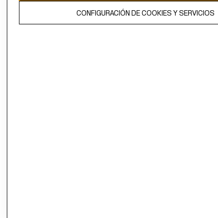
El contenido de esta página web está protegido por copyright y es
CONFIGURACIÓN DE COOKIES Y SERVICIOS
propiedad de H&M Hennes & Mauritz AB.