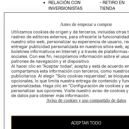
RELACIÓN CON
- RETIRO EN
INVERSIONISTAS
TIENDA
POLÍTICA
TÉRMINOS Y
EMPRESARIAL
CONDICIONE
Antes de empezar a comprar
AVISO DE
Utilizamos cookies de origen y de terceros, incluidas otras 
PRIVACIDAD
rastreo de editores externos, para ofrecerle la funcionalid
nuestro sitio web, personalizar su experiencia de usuario, rea
GIFT CARD
entregar publicidad personalizada en nuestros sitios web, a
boletines informativos en Internet y a través de plataformas
AVISO DE
sociales. Con ese fin, recopilamos información sobre el usua
COOKIES
patrones de navegación y el dispositivo.
Al hacer clic en “Aceptar todas”, acepta y está de acuerdo e
compartamos esta información con terceros, como nuestros
publicitarios. Al elegir “Solo cookies requeridas”, se bloque
opcionales, lo que limita nuestra entrega de contenido y fu
personalizadas. Haga clic en “Configuración de cookies y se
personalizar sus opciones. Visite nuestro aviso de cookies 
de datos para obtener más información.
Uruguay ($U)
Aviso de cookies y uso compartido de datos
CAMBIAR REGIÓN
ACEPTAR TODO