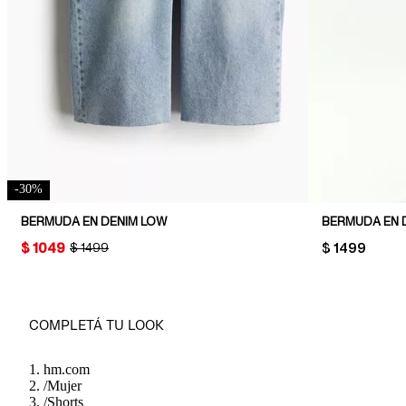
-
30
%
BERMUDA EN DENIM LOW
BERMUDA EN 
PRICE:
$ 1049
PRICE:
$ 1499
ORIGINAL PRICE:
$ 1499
COMPLETÁ TU LOOK
hm.com
/
Mujer
/
Shorts