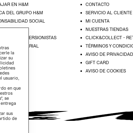
AJAR EN H&M
CONTACTO
CA DEL GRUPO H&M
SERVICIO AL CLIENTE
ONSABILIDAD SOCIAL
MI CUENTA
SA
NUESTRAS TIENDAS
IÓN CON INVERSIONISTAS
CLICK&COLLECT - RE
ICA EMPRESARIAL
TÉRMINOS Y CONDICI
otras
cerle la
AVISO DE PRIVACIDA
izar su
GIFT CARD
blicidad
oletines
AVISO DE COOKIES
redes
l usuario,
erdo en que
estros
”, se
 entrega
zar sus
artido de