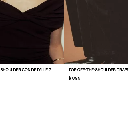
TOP OFF-THE-SHOULDER CON DETALLE GIRADO
TOP OFF-THE-SHOULDER DRA
PRICE:
$ 899