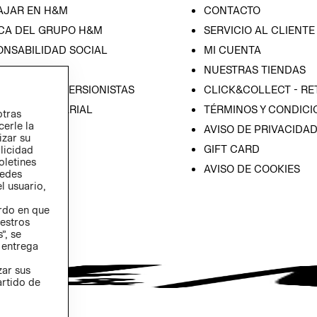
AJAR EN H&M
CONTACTO
CA DEL GRUPO H&M
SERVICIO AL CLIENTE
ONSABILIDAD SOCIAL
MI CUENTA
SA
NUESTRAS TIENDAS
IÓN CON INVERSIONISTAS
CLICK&COLLECT - RE
ICA EMPRESARIAL
TÉRMINOS Y CONDICI
otras
cerle la
AVISO DE PRIVACIDA
izar su
GIFT CARD
blicidad
oletines
AVISO DE COOKIES
redes
l usuario,
erdo en que
estros
”, se
 entrega
zar sus
artido de