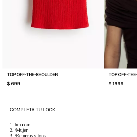
TOP OFF-THE-SHOULDER
PRICE:
$ 699
PRICE:
$ 1699
COMPLETÁ TU LOOK
hm.com
/
Mujer
/
Remeras y tops