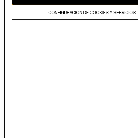
El contenido de esta página web está protegido por copyright y es
CONFIGURACIÓN DE COOKIES Y SERVICIOS
propiedad de H&M Hennes & Mauritz AB.