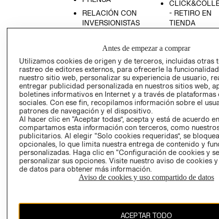
CLICK&COLL
RELACIÓN CON
- RETIRO EN
INVERSIONISTAS
TIENDA
POLÍTICA
TÉRMINOS Y
EMPRESARIAL
CONDICIONE
Antes de empezar a comprar
AVISO DE
Utilizamos cookies de origen y de terceros, incluidas otras 
rastreo de editores externos, para ofrecerle la funcionalid
PRIVACIDAD
nuestro sitio web, personalizar su experiencia de usuario, rea
GIFT CARD
entregar publicidad personalizada en nuestros sitios web, a
boletines informativos en Internet y a través de plataformas
AVISO DE
sociales. Con ese fin, recopilamos información sobre el usua
COOKIES
patrones de navegación y el dispositivo.
Al hacer clic en “Aceptar todas”, acepta y está de acuerdo e
compartamos esta información con terceros, como nuestros
publicitarios. Al elegir “Solo cookies requeridas”, se bloque
opcionales, lo que limita nuestra entrega de contenido y fu
personalizadas. Haga clic en “Configuración de cookies y se
personalizar sus opciones. Visite nuestro aviso de cookies 
de datos para obtener más información.
Uruguay ($U)
Aviso de cookies y uso compartido de datos
CAMBIAR REGIÓN
ACEPTAR TODO