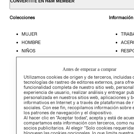
CONVERTITE EN H&M MEMBER
Colecciones
Información
MUJER
TRAB
HOMBRE
ACER
NIÑOS
RESP
HOME
PREN
RELAC
Antes de empezar a comprar
POLÍT
Utilizamos cookies de origen y de terceros, incluidas 
tecnologías de rastreo de editores externos, para ofre
funcionalidad completa de nuestro sitio web, personal
experiencia de usuario, realizar análisis y entregar pu
personalizada en nuestros sitios web, aplicaciones y b
informativos en Internet y a través de plataformas de 
sociales. Con ese fin, recopilamos información sobre e
los patrones de navegación y el dispositivo.
Al hacer clic en “Aceptar todas”, acepta y está de acu
compartamos esta información con terceros, como nu
socios publicitarios. Al elegir “Solo cookies requeridas
bloquean las cookies opcionales, lo que limita nuestra