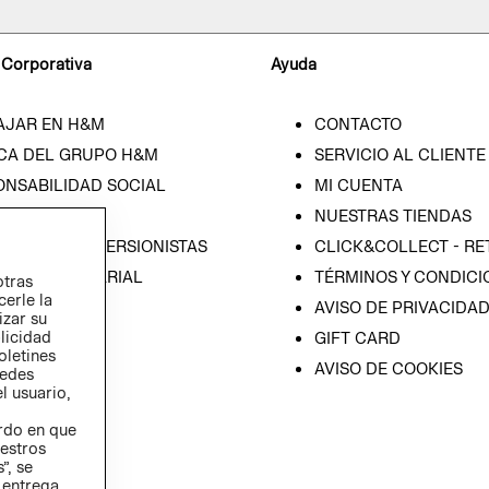
 Corporativa
Ayuda
AJAR EN H&M
CONTACTO
CA DEL GRUPO H&M
SERVICIO AL CLIENTE
ONSABILIDAD SOCIAL
MI CUENTA
SA
NUESTRAS TIENDAS
IÓN CON INVERSIONISTAS
CLICK&COLLECT - RE
ICA EMPRESARIAL
TÉRMINOS Y CONDICI
otras
cerle la
AVISO DE PRIVACIDA
izar su
blicidad
GIFT CARD
oletines
AVISO DE COOKIES
redes
l usuario,
erdo en que
estros
”, se
 entrega