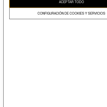
ACEPTAR TODO
CONFIGURACIÓN DE COOKIES Y SERVICIOS
El contenido de esta página web está protegido por copyright y es
propiedad de H&M Hennes & Mauritz AB.