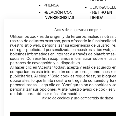
PRENSA
CLICK&COLL
RELACIÓN CON
- RETIRO EN
INVERSIONISTAS
TIENDA
POLÍTICA
TÉRMINOS Y
Antes de empezar a comprar
EMPRESARIAL
CONDICIONE
Utilizamos cookies de origen y de terceros, incluidas otras 
AVISO DE
rastreo de editores externos, para ofrecerle la funcionalid
PRIVACIDAD
nuestro sitio web, personalizar su experiencia de usuario, rea
entregar publicidad personalizada en nuestros sitios web, a
GIFT CARD
boletines informativos en Internet y a través de plataformas
AVISO DE
sociales. Con ese fin, recopilamos información sobre el usua
COOKIES
patrones de navegación y el dispositivo.
Al hacer clic en “Aceptar todas”, acepta y está de acuerdo e
compartamos esta información con terceros, como nuestros
publicitarios. Al elegir “Solo cookies requeridas”, se bloque
opcionales, lo que limita nuestra entrega de contenido y fu
personalizadas. Haga clic en “Configuración de cookies y se
personalizar sus opciones. Visite nuestro aviso de cookies 
de datos para obtener más información.
Uruguay ($U)
Aviso de cookies y uso compartido de datos
CAMBIAR REGIÓN