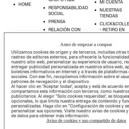
MI CUENTA
HOME
RESPONSABILIDAD
NUESTRAS
SOCIAL
TIENDAS
PRENSA
CLICK&COLL
RELACIÓN CON
- RETIRO EN
INVERSIONISTAS
TIENDA
POLÍTICA
TÉRMINOS Y
Antes de empezar a comprar
EMPRESARIAL
CONDICIONE
Utilizamos cookies de origen y de terceros, incluidas otras 
rastreo de editores externos, para ofrecerle la funcionalid
AVISO DE
nuestro sitio web, personalizar su experiencia de usuario, rea
PRIVACIDAD
entregar publicidad personalizada en nuestros sitios web, a
GIFT CARD
boletines informativos en Internet y a través de plataformas
sociales. Con ese fin, recopilamos información sobre el usua
AVISO DE
patrones de navegación y el dispositivo.
COOKIES
Al hacer clic en “Aceptar todas”, acepta y está de acuerdo e
compartamos esta información con terceros, como nuestros
publicitarios. Al elegir “Solo cookies requeridas”, se bloque
opcionales, lo que limita nuestra entrega de contenido y fu
personalizadas. Haga clic en “Configuración de cookies y se
personalizar sus opciones. Visite nuestro aviso de cookies 
de datos para obtener más información.
Aviso de cookies y uso compartido de datos
Uruguay ($U)