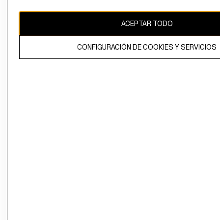
CAMBIAR REGIÓN
ACEPTAR TODO
CONFIGURACIÓN DE COOKIES Y SERVICIOS
El contenido de esta página web está protegido por copyright y es
propiedad de H&M Hennes & Mauritz AB.