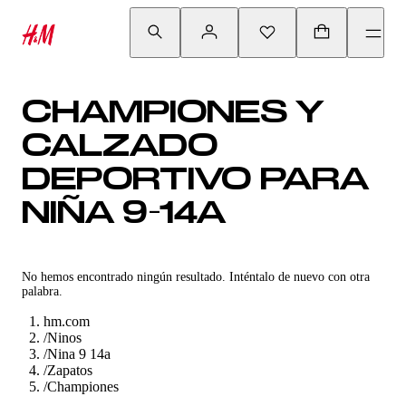
CHAMPIONES Y
CALZADO
DEPORTIVO PARA
NIÑA 9-14A
No hemos encontrado ningún resultado. Inténtalo de nuevo con otra
palabra.
hm.com
/
Ninos
/
Nina 9 14a
/
Zapatos
/
Championes