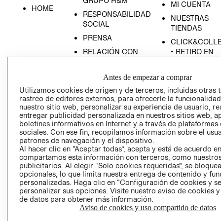
GRUPO H&M
MI CUENTA
HOME
RESPONSABILIDAD
NUESTRAS
SOCIAL
TIENDAS
PRENSA
CLICK&COLL
RELACIÓN CON
- RETIRO EN
INVERSIONISTAS
TIENDA
POLÍTICA
TÉRMINOS Y
Antes de empezar a comprar
EMPRESARIAL
CONDICIONE
Utilizamos cookies de origen y de terceros, incluidas otras 
rastreo de editores externos, para ofrecerle la funcionalid
AVISO DE
nuestro sitio web, personalizar su experiencia de usuario, rea
PRIVACIDAD
entregar publicidad personalizada en nuestros sitios web, a
GIFT CARD
boletines informativos en Internet y a través de plataformas
sociales. Con ese fin, recopilamos información sobre el usua
AVISO DE
patrones de navegación y el dispositivo.
COOKIES
Al hacer clic en “Aceptar todas”, acepta y está de acuerdo e
compartamos esta información con terceros, como nuestros
publicitarios. Al elegir “Solo cookies requeridas”, se bloque
opcionales, lo que limita nuestra entrega de contenido y fu
personalizadas. Haga clic en “Configuración de cookies y se
personalizar sus opciones. Visite nuestro aviso de cookies 
de datos para obtener más información.
Aviso de cookies y uso compartido de datos
Uruguay ($U)