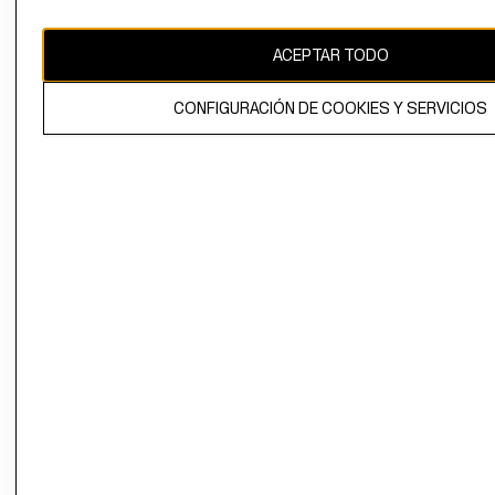
CAMBIAR REGIÓN
ACEPTAR TODO
CONFIGURACIÓN DE COOKIES Y SERVICIOS
El contenido de esta página web está protegido por copyright y es
propiedad de H&M Hennes & Mauritz AB.