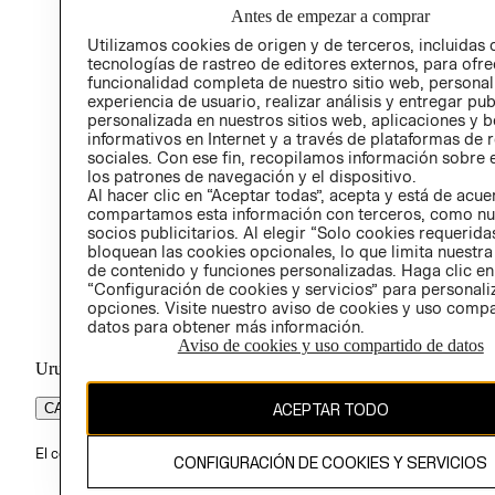
RELAC
Antes de empezar a comprar
POLÍT
Utilizamos cookies de origen y de terceros, incluidas 
tecnologías de rastreo de editores externos, para ofre
funcionalidad completa de nuestro sitio web, personal
experiencia de usuario, realizar análisis y entregar pu
personalizada en nuestros sitios web, aplicaciones y b
informativos en Internet y a través de plataformas de 
sociales. Con ese fin, recopilamos información sobre e
los patrones de navegación y el dispositivo.
Al hacer clic en “Aceptar todas”, acepta y está de acu
compartamos esta información con terceros, como nu
socios publicitarios. Al elegir “Solo cookies requeridas
bloquean las cookies opcionales, lo que limita nuestra
de contenido y funciones personalizadas. Haga clic en
“Configuración de cookies y servicios” para personali
opciones. Visite nuestro aviso de cookies y uso comp
datos para obtener más información.
Aviso de cookies y uso compartido de datos
Uruguay ($U)
ACEPTAR TODO
CAMBIAR REGIÓN
El contenido de esta página web está protegido por copyright y es pr
CONFIGURACIÓN DE COOKIES Y SERVICIOS