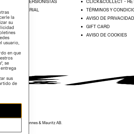
IÓN CON INVERSIONISTAS
CLICK&COLLECT - RE
ICA EMPRESARIAL
TÉRMINOS Y CONDICI
otras
cerle la
AVISO DE PRIVACIDA
izar su
GIFT CARD
blicidad
oletines
AVISO DE COOKIES
redes
l usuario,
erdo en que
estros
”, se
 entrega
zar sus
artido de
opiedad de H&M Hennes & Mauritz AB.