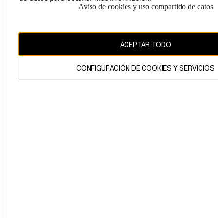
Aviso de cookies y uso compartido de datos
Uruguay ($U)
CAMBIAR REGIÓN
ACEPTAR TODO
CONFIGURACIÓN DE COOKIES Y SERVICIOS
El contenido de esta página web está protegido por copyright y es
propiedad de H&M Hennes & Mauritz AB.