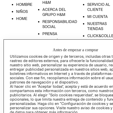
H&M
HOMBRE
SERVICIO AL
ACERCA DEL
CLIENTE
NIÑOS
GRUPO H&M
MI CUENTA
HOME
RESPONSABILIDAD
NUESTRAS
SOCIAL
TIENDAS
PRENSA
CLICK&COLL
RELACIÓN CON
- RETIRO EN
INVERSIONISTAS
TIENDA
Antes de empezar a comprar
POLÍTICA
TÉRMINOS Y
Utilizamos cookies de origen y de terceros, incluidas otras 
EMPRESARIAL
CONDICIONE
rastreo de editores externos, para ofrecerle la funcionalid
AVISO DE
nuestro sitio web, personalizar su experiencia de usuario, rea
entregar publicidad personalizada en nuestros sitios web, a
PRIVACIDAD
boletines informativos en Internet y a través de plataformas
GIFT CARD
sociales. Con ese fin, recopilamos información sobre el usua
patrones de navegación y el dispositivo.
AVISO DE
Al hacer clic en “Aceptar todas”, acepta y está de acuerdo e
COOKIES
compartamos esta información con terceros, como nuestros
publicitarios. Al elegir “Solo cookies requeridas”, se bloque
opcionales, lo que limita nuestra entrega de contenido y fu
personalizadas. Haga clic en “Configuración de cookies y se
personalizar sus opciones. Visite nuestro aviso de cookies 
de datos para obtener más información.