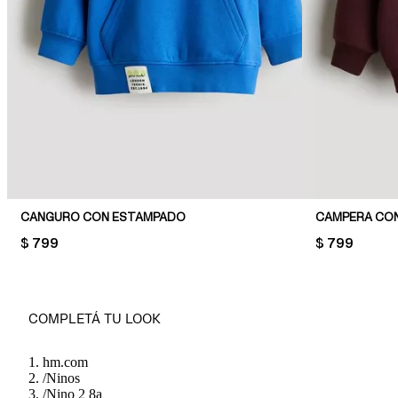
CANGURO CON ESTAMPADO
PRICE:
$ 799
PRICE:
$ 799
COMPLETÁ TU LOOK
hm.com
/
Ninos
/
Nino 2 8a