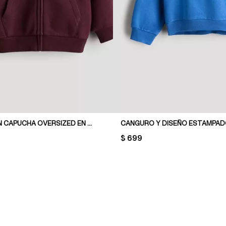
CAMPERA CON CAPUCHA OVERSIZED EN FELPA
CANGURO Y DISEÑO ESTAMPA
PRICE:
$ 699