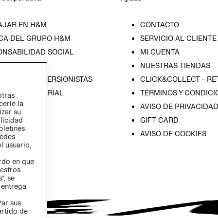
AJAR EN H&M
CONTACTO
CA DEL GRUPO H&M
SERVICIO AL CLIENTE
ONSABILIDAD SOCIAL
MI CUENTA
SA
NUESTRAS TIENDAS
IÓN CON INVERSIONISTAS
CLICK&COLLECT - RE
ICA EMPRESARIAL
TÉRMINOS Y CONDICI
otras
cerle la
AVISO DE PRIVACIDA
izar su
GIFT CARD
blicidad
oletines
AVISO DE COOKIES
redes
l usuario,
erdo en que
estros
”, se
 entrega
zar sus
artido de