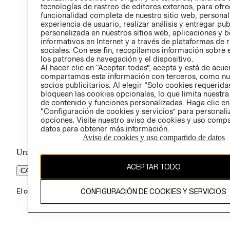
tecnologías de rastreo de editores externos, para ofre
funcionalidad completa de nuestro sitio web, personal
experiencia de usuario, realizar análisis y entregar pu
personalizada en nuestros sitios web, aplicaciones y b
informativos en Internet y a través de plataformas de 
sociales. Con ese fin, recopilamos información sobre e
los patrones de navegación y el dispositivo.
Al hacer clic en “Aceptar todas”, acepta y está de acu
compartamos esta información con terceros, como nu
socios publicitarios. Al elegir “Solo cookies requeridas
bloquean las cookies opcionales, lo que limita nuestra
de contenido y funciones personalizadas. Haga clic en
“Configuración de cookies y servicios” para personali
opciones. Visite nuestro aviso de cookies y uso comp
datos para obtener más información.
Aviso de cookies y uso compartido de datos
Uruguay ($U)
ACEPTAR TODO
CAMBIAR REGIÓN
CONFIGURACIÓN DE COOKIES Y SERVICIOS
El contenido de esta página web está protegido por copyright y es pr