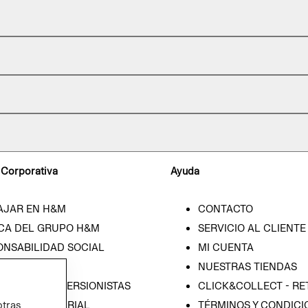
 Corporativa
Ayuda
AJAR EN H&M
CONTACTO
CA DEL GRUPO H&M
SERVICIO AL CLIENTE
ONSABILIDAD SOCIAL
MI CUENTA
SA
NUESTRAS TIENDAS
IÓN CON INVERSIONISTAS
CLICK&COLLECT - RE
ICA EMPRESARIAL
TÉRMINOS Y CONDICI
otras