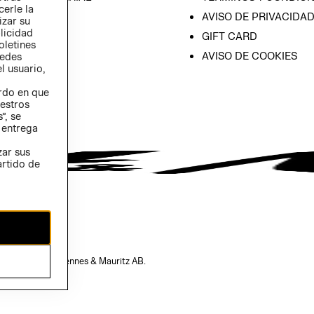
cerle la
AVISO DE PRIVACIDA
izar su
blicidad
GIFT CARD
oletines
AVISO DE COOKIES
redes
l usuario,
erdo en que
estros
”, se
 entrega
zar sus
artido de
opiedad de H&M Hennes & Mauritz AB.