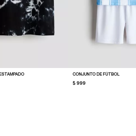
 ESTAMPADO
CONJUNTO DE FÚTBOL
PRICE:
$ 999