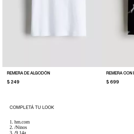
REMERA DE ALGODÓN
REMERA CON
PRICE:
$ 249
PRICE:
$ 699
COMPLETÁ TU LOOK
hm.com
/
Ninos
/
9 14a