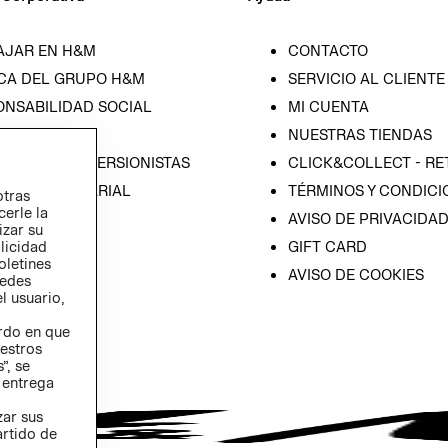
AJAR EN H&M
CONTACTO
CA DEL GRUPO H&M
SERVICIO AL CLIENTE
ONSABILIDAD SOCIAL
MI CUENTA
SA
NUESTRAS TIENDAS
IÓN CON INVERSIONISTAS
CLICK&COLLECT - RE
ICA EMPRESARIAL
TÉRMINOS Y CONDICI
otras
cerle la
AVISO DE PRIVACIDA
izar su
GIFT CARD
blicidad
oletines
AVISO DE COOKIES
redes
l usuario,
erdo en que
estros
”, se
 entrega
zar sus
artido de