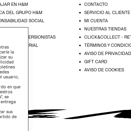
AJAR EN H&M
CONTACTO
CA DEL GRUPO H&M
SERVICIO AL CLIENTE
ONSABILIDAD SOCIAL
MI CUENTA
SA
NUESTRAS TIENDAS
IÓN CON INVERSIONISTAS
CLICK&COLLECT - RE
ICA EMPRESARIAL
TÉRMINOS Y CONDICI
otras
cerle la
AVISO DE PRIVACIDA
izar su
GIFT CARD
blicidad
oletines
AVISO DE COOKIES
redes
l usuario,
erdo en que
estros
”, se
 entrega
zar sus
artido de