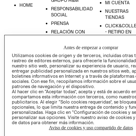
GRUPO H&M
MI CUENTA
HOME
RESPONSABILIDAD
NUESTRAS
SOCIAL
TIENDAS
PRENSA
CLICK&COLL
RELACIÓN CON
- RETIRO EN
INVERSIONISTAS
TIENDA
POLÍTICA
TÉRMINOS Y
Antes de empezar a comprar
EMPRESARIAL
CONDICIONE
Utilizamos cookies de origen y de terceros, incluidas otras 
rastreo de editores externos, para ofrecerle la funcionalid
AVISO DE
nuestro sitio web, personalizar su experiencia de usuario, rea
PRIVACIDAD
entregar publicidad personalizada en nuestros sitios web, a
GIFT CARD
boletines informativos en Internet y a través de plataformas
sociales. Con ese fin, recopilamos información sobre el usua
AVISO DE
patrones de navegación y el dispositivo.
COOKIES
Al hacer clic en “Aceptar todas”, acepta y está de acuerdo e
compartamos esta información con terceros, como nuestros
publicitarios. Al elegir “Solo cookies requeridas”, se bloque
opcionales, lo que limita nuestra entrega de contenido y fu
personalizadas. Haga clic en “Configuración de cookies y se
personalizar sus opciones. Visite nuestro aviso de cookies 
de datos para obtener más información.
Aviso de cookies y uso compartido de datos
Uruguay ($U)