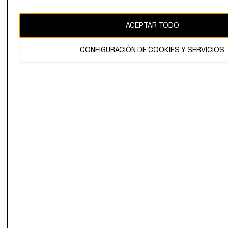
CAMBIAR REGIÓN
ACEPTAR TODO
CONFIGURACIÓN DE COOKIES Y SERVICIOS
El contenido de esta página web está protegido por copyright y es
propiedad de H&M Hennes & Mauritz AB.