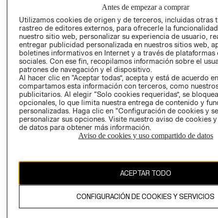
NUESTRAS
Antes de empezar a comprar
SOCIAL
TIENDAS
Utilizamos cookies de origen y de terceros, incluidas otras 
PRENSA
CLICK&COLL
rastreo de editores externos, para ofrecerle la funcionalid
RELACIÓN CON
- RETIRO EN
nuestro sitio web, personalizar su experiencia de usuario, rea
entregar publicidad personalizada en nuestros sitios web, a
INVERSIONISTAS
TIENDA
boletines informativos en Internet y a través de plataformas
POLÍTICA
TÉRMINOS Y
sociales. Con ese fin, recopilamos información sobre el usua
EMPRESARIAL
CONDICIONE
patrones de navegación y el dispositivo.
Al hacer clic en “Aceptar todas”, acepta y está de acuerdo e
AVISO DE
compartamos esta información con terceros, como nuestros
PRIVACIDAD
publicitarios. Al elegir “Solo cookies requeridas”, se bloque
opcionales, lo que limita nuestra entrega de contenido y fu
GIFT CARD
personalizadas. Haga clic en “Configuración de cookies y se
AVISO DE
personalizar sus opciones. Visite nuestro aviso de cookies 
de datos para obtener más información.
COOKIES
Aviso de cookies y uso compartido de datos
ACEPTAR TODO
Uruguay ($U)
CONFIGURACIÓN DE COOKIES Y SERVICIOS
CAMBIAR REGIÓN