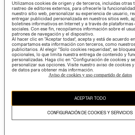
PRENSA
Utilizamos cookies de origen y de terceros, incluidas otras 
CLICK&COLL
rastreo de editores externos, para ofrecerle la funcionalid
RELACIÓN CON
- RETIRO EN
nuestro sitio web, personalizar su experiencia de usuario, rea
INVERSIONISTAS
TIENDA
entregar publicidad personalizada en nuestros sitios web, a
boletines informativos en Internet y a través de plataformas
POLÍTICA
TÉRMINOS Y
sociales. Con ese fin, recopilamos información sobre el usua
EMPRESARIAL
CONDICIONE
patrones de navegación y el dispositivo.
AVISO DE
Al hacer clic en “Aceptar todas”, acepta y está de acuerdo e
compartamos esta información con terceros, como nuestros
PRIVACIDAD
publicitarios. Al elegir “Solo cookies requeridas”, se bloque
GIFT CARD
opcionales, lo que limita nuestra entrega de contenido y fu
personalizadas. Haga clic en “Configuración de cookies y se
AVISO DE
personalizar sus opciones. Visite nuestro aviso de cookies 
COOKIES
de datos para obtener más información.
Aviso de cookies y uso compartido de datos
ACEPTAR TODO
Uruguay ($U)
CONFIGURACIÓN DE COOKIES Y SERVICIOS
CAMBIAR REGIÓN