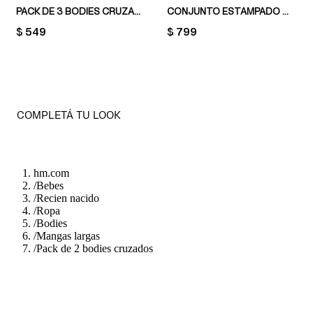
PACK DE 3 BODIES CRUZADOS
CONJUNTO ESTAMPADO DE 2 PIEZAS EN ALGODÓN
PRICE:
$ 549
PRICE:
$ 799
COMPLETÁ TU LOOK
hm.com
/
Bebes
/
Recien nacido
/
Ropa
/
Bodies
/
Mangas largas
/
Pack de 2 bodies cruzados