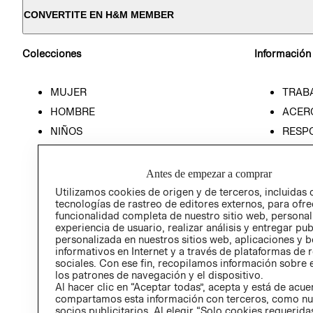
CONVERTITE EN H&M MEMBER
Colecciones
Información
MUJER
TRAB
HOMBRE
ACER
NIÑOS
RESP
HOME
PREN
RELAC
Antes de empezar a comprar
POLÍT
Utilizamos cookies de origen y de terceros, incluidas 
tecnologías de rastreo de editores externos, para ofre
funcionalidad completa de nuestro sitio web, personal
experiencia de usuario, realizar análisis y entregar pu
personalizada en nuestros sitios web, aplicaciones y b
informativos en Internet y a través de plataformas de 
sociales. Con ese fin, recopilamos información sobre e
los patrones de navegación y el dispositivo.
Al hacer clic en “Aceptar todas”, acepta y está de acu
compartamos esta información con terceros, como nu
socios publicitarios. Al elegir “Solo cookies requeridas