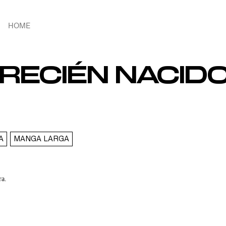
HOME
 RECIÉN NACID
A
MANGA LARGA
ra.