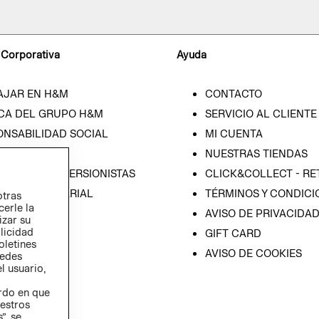
 Corporativa
Ayuda
AJAR EN H&M
CONTACTO
CA DEL GRUPO H&M
SERVICIO AL CLIENTE
ONSABILIDAD SOCIAL
MI CUENTA
SA
NUESTRAS TIENDAS
IÓN CON INVERSIONISTAS
CLICK&COLLECT - RE
ICA EMPRESARIAL
TÉRMINOS Y CONDICI
otras
cerle la
AVISO DE PRIVACIDA
izar su
blicidad
GIFT CARD
oletines
AVISO DE COOKIES
redes
l usuario,
erdo en que
estros
”, se