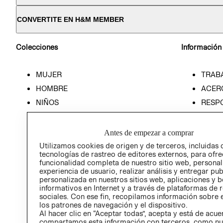
CONVERTITE EN H&M MEMBER
Colecciones
Información
MUJER
TRAB
HOMBRE
ACER
NIÑOS
RESP
HOME
PREN
RELAC
Antes de empezar a comprar
POLÍT
Utilizamos cookies de origen y de terceros, incluidas 
tecnologías de rastreo de editores externos, para ofre
funcionalidad completa de nuestro sitio web, personal
experiencia de usuario, realizar análisis y entregar pu
personalizada en nuestros sitios web, aplicaciones y b
informativos en Internet y a través de plataformas de 
sociales. Con ese fin, recopilamos información sobre e
los patrones de navegación y el dispositivo.
Al hacer clic en “Aceptar todas”, acepta y está de acu
compartamos esta información con terceros, como nu