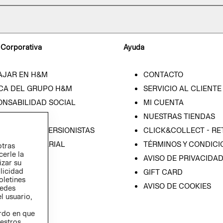
 Corporativa
Ayuda
AJAR EN H&M
CONTACTO
CA DEL GRUPO H&M
SERVICIO AL CLIENTE
ONSABILIDAD SOCIAL
MI CUENTA
SA
NUESTRAS TIENDAS
IÓN CON INVERSIONISTAS
CLICK&COLLECT - RE
ICA EMPRESARIAL
TÉRMINOS Y CONDICI
otras
cerle la
AVISO DE PRIVACIDA
izar su
blicidad
GIFT CARD
oletines
AVISO DE COOKIES
redes
l usuario,
erdo en que
estros