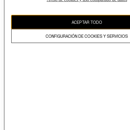
Uruguay ($U)
CAMBIAR REGIÓN
ACEPTAR TODO
CONFIGURACIÓN DE COOKIES Y SERVICIOS
El contenido de esta página web está protegido por copyright y es
propiedad de H&M Hennes & Mauritz AB.