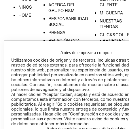
ACERCA DEL
CLIENTE
NIÑOS
GRUPO H&M
MI CUENTA
HOME
RESPONSABILIDAD
NUESTRAS
SOCIAL
TIENDAS
PRENSA
CLICK&COLL
RELACIÓN CON
- RETIRO EN
INVERSIONISTAS
TIENDA
Antes de empezar a comprar
POLÍTICA
TÉRMINOS Y
Utilizamos cookies de origen y de terceros, incluidas otras 
EMPRESARIAL
CONDICIONE
rastreo de editores externos, para ofrecerle la funcionalid
AVISO DE
nuestro sitio web, personalizar su experiencia de usuario, rea
PRIVACIDAD
entregar publicidad personalizada en nuestros sitios web, a
boletines informativos en Internet y a través de plataformas
GIFT CARD
sociales. Con ese fin, recopilamos información sobre el usua
patrones de navegación y el dispositivo.
AVISO DE
Al hacer clic en “Aceptar todas”, acepta y está de acuerdo e
COOKIES
compartamos esta información con terceros, como nuestros
publicitarios. Al elegir “Solo cookies requeridas”, se bloque
opcionales, lo que limita nuestra entrega de contenido y fu
personalizadas. Haga clic en “Configuración de cookies y se
personalizar sus opciones. Visite nuestro aviso de cookies 
de datos para obtener más información.
Aviso de cookies y uso compartido de datos