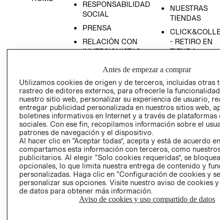
RESPONSABILIDAD
NUESTRAS
SOCIAL
TIENDAS
PRENSA
CLICK&COLL
RELACIÓN CON
- RETIRO EN
INVERSIONISTAS
TIENDA
POLÍTICA
TÉRMINOS Y
Antes de empezar a comprar
EMPRESARIAL
CONDICIONE
Utilizamos cookies de origen y de terceros, incluidas otras 
AVISO DE
rastreo de editores externos, para ofrecerle la funcionalid
PRIVACIDAD
nuestro sitio web, personalizar su experiencia de usuario, rea
entregar publicidad personalizada en nuestros sitios web, a
GIFT CARD
boletines informativos en Internet y a través de plataformas
sociales. Con ese fin, recopilamos información sobre el usua
AVISO DE
patrones de navegación y el dispositivo.
COOKIES
Al hacer clic en “Aceptar todas”, acepta y está de acuerdo e
compartamos esta información con terceros, como nuestros
publicitarios. Al elegir “Solo cookies requeridas”, se bloque
opcionales, lo que limita nuestra entrega de contenido y fu
personalizadas. Haga clic en “Configuración de cookies y se
personalizar sus opciones. Visite nuestro aviso de cookies 
de datos para obtener más información.
Aviso de cookies y uso compartido de datos
Uruguay ($U)