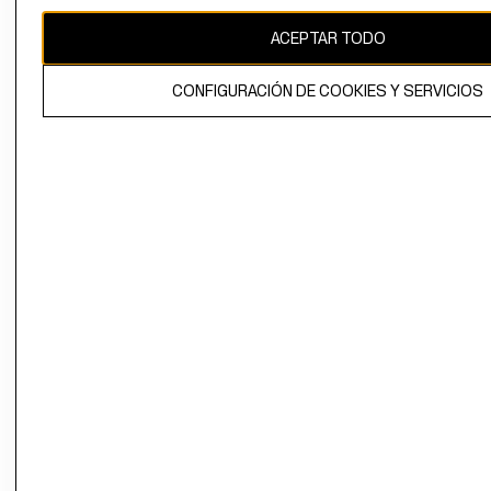
CAMBIAR REGIÓN
ACEPTAR TODO
CONFIGURACIÓN DE COOKIES Y SERVICIOS
El contenido de esta página web está protegido por copyright y es
propiedad de H&M Hennes & Mauritz AB.