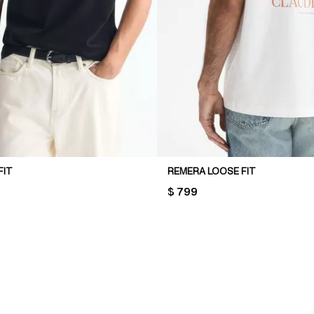
FIT
REMERA LOOSE FIT
PRICE:
$ 799