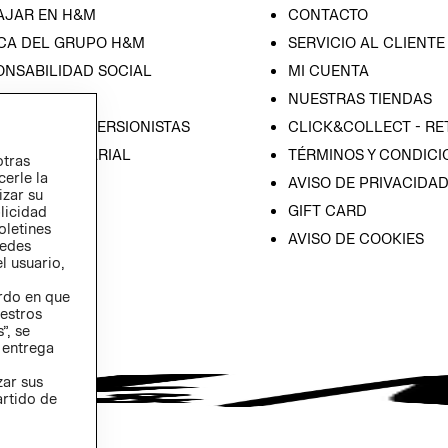
AJAR EN H&M
CONTACTO
CA DEL GRUPO H&M
SERVICIO AL CLIENTE
ONSABILIDAD SOCIAL
MI CUENTA
SA
NUESTRAS TIENDAS
IÓN CON INVERSIONISTAS
CLICK&COLLECT - RE
ICA EMPRESARIAL
TÉRMINOS Y CONDICI
otras
cerle la
AVISO DE PRIVACIDA
izar su
GIFT CARD
blicidad
oletines
AVISO DE COOKIES
redes
l usuario,
erdo en que
estros
”, se
 entrega
zar sus
artido de