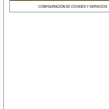
El contenido de esta página web está protegido por copyright y es
CONFIGURACIÓN DE COOKIES Y SERVICIOS
propiedad de H&M Hennes & Mauritz AB.