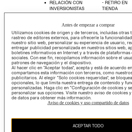
RELACIÓN CON
- RETIRO EN
INVERSIONISTAS
TIENDA
POLÍTICA
TÉRMINOS Y
EMPRESARIAL
CONDICIONE
Antes de empezar a comprar
AVISO DE
Utilizamos cookies de origen y de terceros, incluidas otras 
PRIVACIDAD
rastreo de editores externos, para ofrecerle la funcionalid
nuestro sitio web, personalizar su experiencia de usuario, rea
GIFT CARD
entregar publicidad personalizada en nuestros sitios web, a
boletines informativos en Internet y a través de plataformas
AVISO DE
sociales. Con ese fin, recopilamos información sobre el usua
COOKIES
patrones de navegación y el dispositivo.
Al hacer clic en “Aceptar todas”, acepta y está de acuerdo e
compartamos esta información con terceros, como nuestros
publicitarios. Al elegir “Solo cookies requeridas”, se bloque
opcionales, lo que limita nuestra entrega de contenido y fu
personalizadas. Haga clic en “Configuración de cookies y se
personalizar sus opciones. Visite nuestro aviso de cookies 
de datos para obtener más información.
Uruguay ($U)
Aviso de cookies y uso compartido de datos
CAMBIAR REGIÓN
ACEPTAR TODO