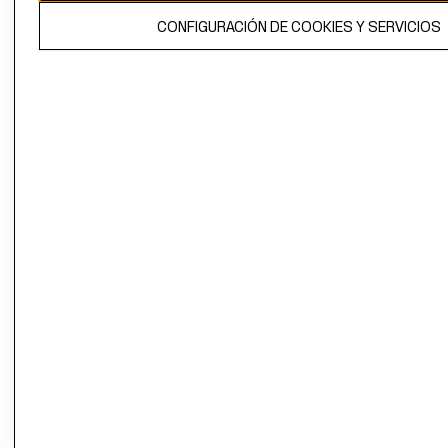
El contenido de esta página web está protegido por copyright y es
CONFIGURACIÓN DE COOKIES Y SERVICIOS
propiedad de H&M Hennes & Mauritz AB.