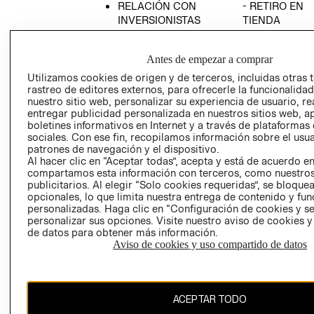
RELACIÓN CON
- RETIRO EN
INVERSIONISTAS
TIENDA
POLÍTICA
TÉRMINOS Y
EMPRESARIAL
CONDICIONE
Antes de empezar a comprar
AVISO DE
Utilizamos cookies de origen y de terceros, incluidas otras 
PRIVACIDAD
rastreo de editores externos, para ofrecerle la funcionalid
nuestro sitio web, personalizar su experiencia de usuario, rea
GIFT CARD
entregar publicidad personalizada en nuestros sitios web, a
boletines informativos en Internet y a través de plataformas
AVISO DE
sociales. Con ese fin, recopilamos información sobre el usua
COOKIES
patrones de navegación y el dispositivo.
Al hacer clic en “Aceptar todas”, acepta y está de acuerdo e
compartamos esta información con terceros, como nuestros
publicitarios. Al elegir “Solo cookies requeridas”, se bloque
opcionales, lo que limita nuestra entrega de contenido y fu
personalizadas. Haga clic en “Configuración de cookies y se
personalizar sus opciones. Visite nuestro aviso de cookies 
de datos para obtener más información.
Uruguay ($U)
Aviso de cookies y uso compartido de datos
CAMBIAR REGIÓN
ACEPTAR TODO