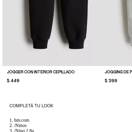
JOGGER CON INTERIOR CEPILLADO
JOGGING DE 
PRICE:
$ 449
PRICE:
$ 399
COMPLETÁ TU LOOK
hm.com
/
Ninos
/
Nino 2 8a