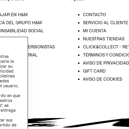
AJAR EN H&M
CONTACTO
CA DEL GRUPO H&M
SERVICIO AL CLIENTE
ONSABILIDAD SOCIAL
MI CUENTA
SA
NUESTRAS TIENDAS
IÓN CON INVERSIONISTAS
CLICK&COLLECT - RE
ICA EMPRESARIAL
TÉRMINOS Y CONDICI
otras
cerle la
AVISO DE PRIVACIDA
izar su
GIFT CARD
blicidad
oletines
AVISO DE COOKIES
redes
l usuario,
erdo en que
estros
”, se
 entrega
zar sus
artido de