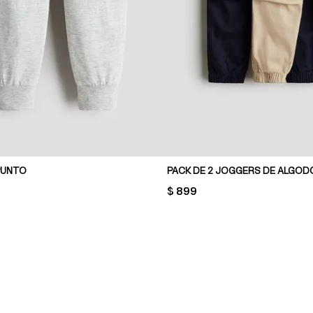
PUNTO
PACK DE 2 JOGGERS DE ALGOD
PRICE:
$ 899