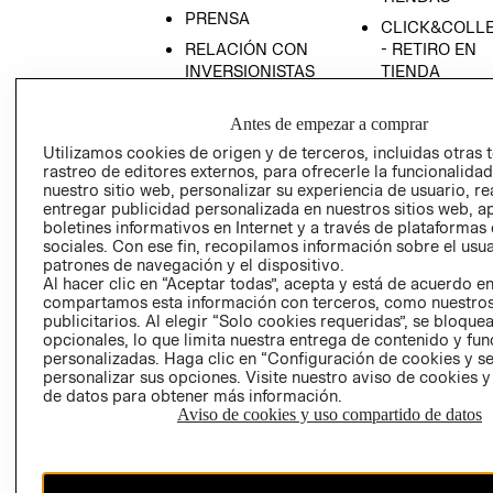
PRENSA
CLICK&COLL
RELACIÓN CON
- RETIRO EN
INVERSIONISTAS
TIENDA
POLÍTICA
TÉRMINOS Y
Antes de empezar a comprar
EMPRESARIAL
CONDICIONE
Utilizamos cookies de origen y de terceros, incluidas otras 
AVISO DE
rastreo de editores externos, para ofrecerle la funcionalid
PRIVACIDAD
nuestro sitio web, personalizar su experiencia de usuario, rea
GIFT CARD
entregar publicidad personalizada en nuestros sitios web, a
boletines informativos en Internet y a través de plataformas
AVISO DE
sociales. Con ese fin, recopilamos información sobre el usua
COOKIES
patrones de navegación y el dispositivo.
Al hacer clic en “Aceptar todas”, acepta y está de acuerdo e
compartamos esta información con terceros, como nuestros
publicitarios. Al elegir “Solo cookies requeridas”, se bloque
opcionales, lo que limita nuestra entrega de contenido y fu
personalizadas. Haga clic en “Configuración de cookies y se
personalizar sus opciones. Visite nuestro aviso de cookies 
de datos para obtener más información.
Uruguay ($U)
Aviso de cookies y uso compartido de datos
CAMBIAR REGIÓN