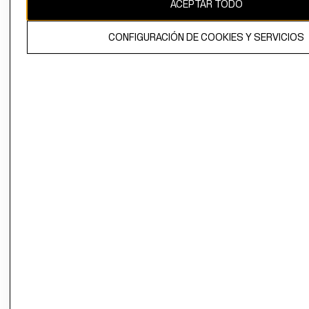
ACEPTAR TODO
CONFIGURACIÓN DE COOKIES Y SERVICIOS
El contenido de esta página web está protegido por copyright y es
propiedad de H&M Hennes & Mauritz AB.