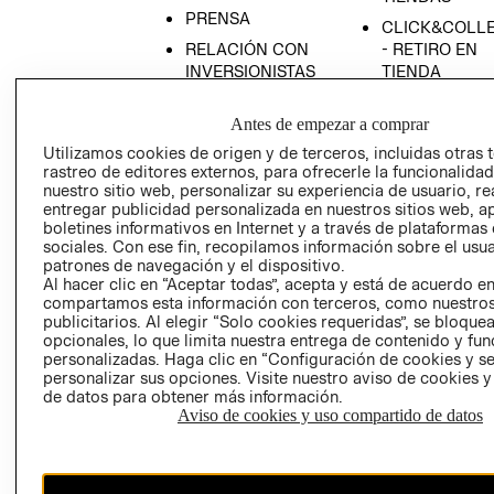
PRENSA
CLICK&COLL
RELACIÓN CON
- RETIRO EN
INVERSIONISTAS
TIENDA
POLÍTICA
TÉRMINOS Y
Antes de empezar a comprar
EMPRESARIAL
CONDICIONE
Utilizamos cookies de origen y de terceros, incluidas otras 
AVISO DE
rastreo de editores externos, para ofrecerle la funcionalid
PRIVACIDAD
nuestro sitio web, personalizar su experiencia de usuario, rea
GIFT CARD
entregar publicidad personalizada en nuestros sitios web, a
boletines informativos en Internet y a través de plataformas
AVISO DE
sociales. Con ese fin, recopilamos información sobre el usua
COOKIES
patrones de navegación y el dispositivo.
Al hacer clic en “Aceptar todas”, acepta y está de acuerdo e
compartamos esta información con terceros, como nuestros
publicitarios. Al elegir “Solo cookies requeridas”, se bloque
opcionales, lo que limita nuestra entrega de contenido y fu
personalizadas. Haga clic en “Configuración de cookies y se
personalizar sus opciones. Visite nuestro aviso de cookies 
de datos para obtener más información.
Uruguay ($U)
Aviso de cookies y uso compartido de datos
CAMBIAR REGIÓN