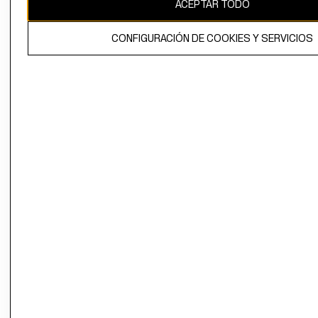
ACEPTAR TODO
CONFIGURACIÓN DE COOKIES Y SERVICIOS
El contenido de esta página web está protegido por copyright y es
propiedad de H&M Hennes & Mauritz AB.