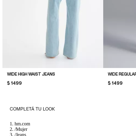
WIDE HIGH WAIST JEANS
WIDE REGULA
PRICE:
$ 1499
PRICE:
$ 1499
COMPLETÁ TU LOOK
hm.com
/
Mujer
/
Jeans