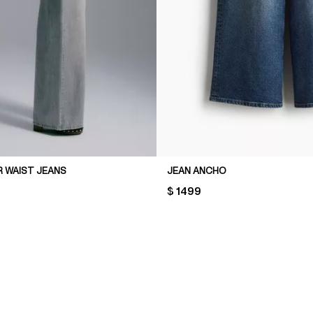
R WAIST JEANS
JEAN ANCHO
PRICE:
$ 1499