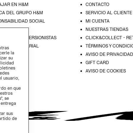
AJAR EN H&M
CONTACTO
CA DEL GRUPO H&M
SERVICIO AL CLIENTE
ONSABILIDAD SOCIAL
MI CUENTA
SA
NUESTRAS TIENDAS
IÓN CON INVERSIONISTAS
CLICK&COLLECT - RE
ICA EMPRESARIAL
TÉRMINOS Y CONDICI
otras
cerle la
AVISO DE PRIVACIDA
izar su
GIFT CARD
blicidad
oletines
AVISO DE COOKIES
redes
l usuario,
erdo en que
estros
”, se
 entrega
zar sus
artido de