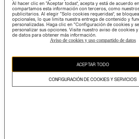
Al hacer clic en “Aceptar todas”, acepta y está de acuerdo e
GIFT CARD
compartamos esta información con terceros, como nuestros
AVISO DE
publicitarios. Al elegir “Solo cookies requeridas”, se bloque
opcionales, lo que limita nuestra entrega de contenido y fu
COOKIES
personalizadas. Haga clic en “Configuración de cookies y se
personalizar sus opciones. Visite nuestro aviso de cookies 
de datos para obtener más información.
Aviso de cookies y uso compartido de datos
Uruguay ($U)
ACEPTAR TODO
CAMBIAR REGIÓN
CONFIGURACIÓN DE COOKIES Y SERVICIOS
El contenido de esta página web está protegido por copyright y es
propiedad de H&M Hennes & Mauritz AB.