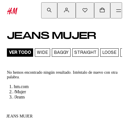
JEANS MUJER
VER TODO
WIDE
BAGGY
STRAIGHT
LOOSE
CU
No hemos encontrado ningún resultado. Inténtalo de nuevo con otra
palabra.
hm.com
/
Mujer
/
Jeans
JEANS MUJER