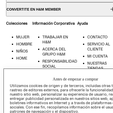
CONVERTITE EN H&M MEMBER
Colecciones
Información Corporativa
Ayuda
MUJER
TRABAJAR EN
CONTACTO
H&M
HOMBRE
SERVICIO AL
ACERCA DEL
CLIENTE
NIÑOS
GRUPO H&M
MI CUENTA
HOME
RESPONSABILIDAD
NUESTRAS
SOCIAL
TIENDAS
PRENSA
CLICK&COLL
Antes de empezar a comprar
RELACIÓN CON
- RETIRO EN
INVERSIONISTAS
TIENDA
Utilizamos cookies de origen y de terceros, incluidas otras 
rastreo de editores externos, para ofrecerle la funcionalid
POLÍTICA
TÉRMINOS Y
nuestro sitio web, personalizar su experiencia de usuario, rea
EMPRESARIAL
CONDICIONE
entregar publicidad personalizada en nuestros sitios web, a
boletines informativos en Internet y a través de plataformas
AVISO DE
sociales. Con ese fin, recopilamos información sobre el usua
PRIVACIDAD
patrones de navegación y el dispositivo.