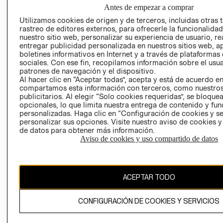
NUESTRAS
Antes de empezar a comprar
SOCIAL
TIENDAS
Utilizamos cookies de origen y de terceros, incluidas otras 
PRENSA
CLICK&COLL
rastreo de editores externos, para ofrecerle la funcionalid
RELACIÓN CON
- RETIRO EN
nuestro sitio web, personalizar su experiencia de usuario, rea
entregar publicidad personalizada en nuestros sitios web, a
INVERSIONISTAS
TIENDA
boletines informativos en Internet y a través de plataformas
POLÍTICA
TÉRMINOS Y
sociales. Con ese fin, recopilamos información sobre el usua
EMPRESARIAL
CONDICIONE
patrones de navegación y el dispositivo.
Al hacer clic en “Aceptar todas”, acepta y está de acuerdo e
AVISO DE
compartamos esta información con terceros, como nuestros
PRIVACIDAD
publicitarios. Al elegir “Solo cookies requeridas”, se bloque
opcionales, lo que limita nuestra entrega de contenido y fu
GIFT CARD
personalizadas. Haga clic en “Configuración de cookies y se
AVISO DE
personalizar sus opciones. Visite nuestro aviso de cookies 
de datos para obtener más información.
COOKIES
Aviso de cookies y uso compartido de datos
ACEPTAR TODO
Uruguay ($U)
CONFIGURACIÓN DE COOKIES Y SERVICIOS
CAMBIAR REGIÓN