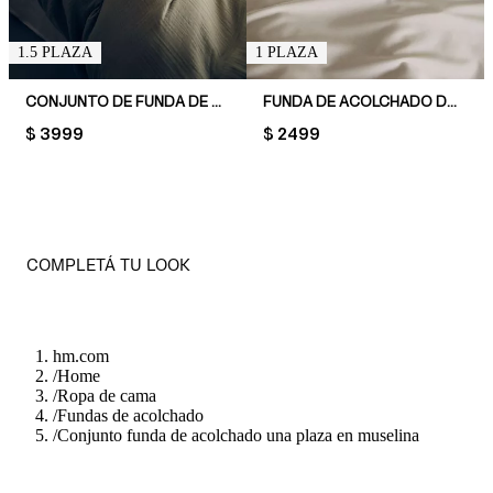
1.5 PLAZA
1 PLAZA
CONJUNTO DE FUNDA DE ACOLCHADO DOBLE DE MUSELINA
FUNDA DE ACOLCHADO DE UNA PLAZA DE SATÉN
PRICE:
$ 3999
PRICE:
$ 2499
COMPLETÁ TU LOOK
hm.com
/
Home
/
Ropa de cama
/
Fundas de acolchado
/
Conjunto funda de acolchado una plaza en muselina