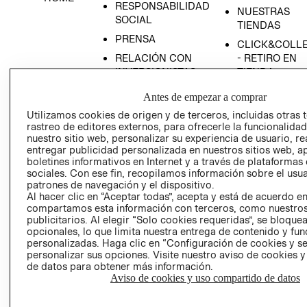
RESPONSABILIDAD
NUESTRAS
SOCIAL
TIENDAS
PRENSA
CLICK&COLL
RELACIÓN CON
- RETIRO EN
INVERSIONISTAS
TIENDA
POLÍTICA
TÉRMINOS Y
Antes de empezar a comprar
EMPRESARIAL
CONDICIONE
Utilizamos cookies de origen y de terceros, incluidas otras 
AVISO DE
rastreo de editores externos, para ofrecerle la funcionalid
PRIVACIDAD
nuestro sitio web, personalizar su experiencia de usuario, rea
entregar publicidad personalizada en nuestros sitios web, a
GIFT CARD
boletines informativos en Internet y a través de plataformas
sociales. Con ese fin, recopilamos información sobre el usua
AVISO DE
patrones de navegación y el dispositivo.
COOKIES
Al hacer clic en “Aceptar todas”, acepta y está de acuerdo e
compartamos esta información con terceros, como nuestros
publicitarios. Al elegir “Solo cookies requeridas”, se bloque
opcionales, lo que limita nuestra entrega de contenido y fu
personalizadas. Haga clic en “Configuración de cookies y se
personalizar sus opciones. Visite nuestro aviso de cookies 
de datos para obtener más información.
Aviso de cookies y uso compartido de datos
Uruguay ($U)