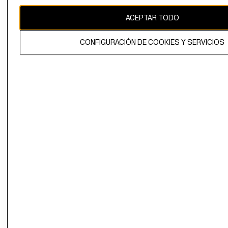
CAMBIAR REGIÓN
ACEPTAR TODO
CONFIGURACIÓN DE COOKIES Y SERVICIOS
El contenido de esta página web está protegido por copyright y es
propiedad de H&M Hennes & Mauritz AB.