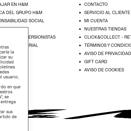
AJAR EN H&M
CONTACTO
CA DEL GRUPO H&M
SERVICIO AL CLIENTE
ONSABILIDAD SOCIAL
MI CUENTA
SA
NUESTRAS TIENDAS
IÓN CON INVERSIONISTAS
CLICK&COLLECT - RE
ICA EMPRESARIAL
TÉRMINOS Y CONDICI
otras
cerle la
AVISO DE PRIVACIDA
izar su
GIFT CARD
blicidad
oletines
AVISO DE COOKIES
redes
l usuario,
erdo en que
estros
”, se
 entrega
zar sus
artido de