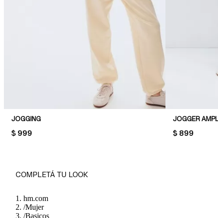
JOGGING
JOGGER AMPL
PRICE:
$ 999
PRICE:
$ 899
COMPLETÁ TU LOOK
hm.com
/
Mujer
/
Basicos